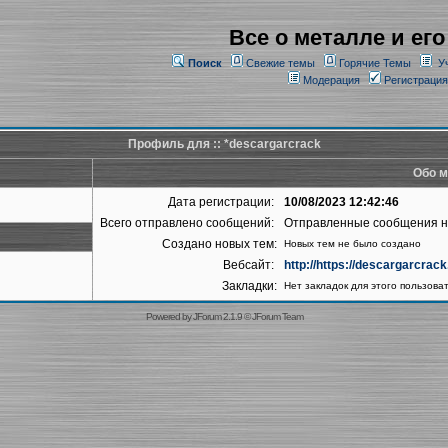
Все о металле и его
Поиск
Свежие темы
Горячие Темы
У
Модерация
Регистрация
Профиль для :: *descargarcrack
Обо м
Дата регистрации:
10/08/2023 12:42:46
Всего отправлено сообщений:
Отправленные сообщения 
Создано новых тем:
Новых тем не было создано
Вебсайт:
http://https://descargarcrac
Закладки:
Нет закладок для этого пользова
Powered by
JForum 2.1.9
©
JForum Team