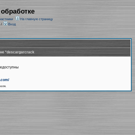
 обработке
частники
На главную страницу
/
Вход
не *descargarcrack
недоступны
k.com/
теля.