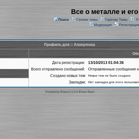
Все о металле и его
Поиск
Свежие темы
Горячие Темы
У
Модерация
Регистрация
Профиль для :: Anonymous
Обо
Дата регистрации:
13/10/2013 01:04:36
Всего отправлено сообщений:
Отправленные сообщения 
Создано новых тем:
Новых тем не было создано
Закладки:
Нет закладок для этого пользова
Powered by
JForum 2.1.9
©
JForum Team