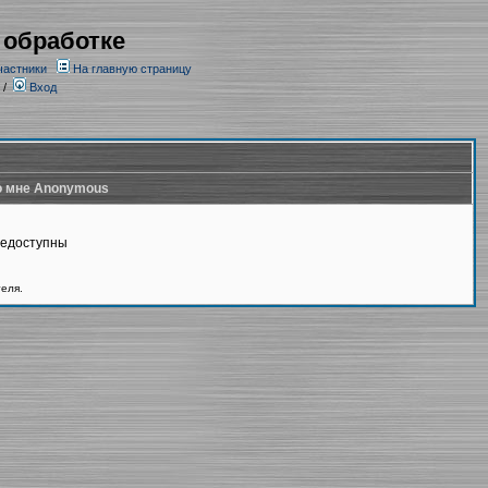
 обработке
частники
На главную страницу
/
Вход
 мне Anonymous
недоступны
теля.