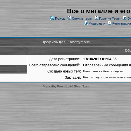
Все о металле и его
Поиск
Свежие темы
Горячие Темы
У
Модерация
Регистрация
Профиль для :: Anonymous
Обо
Дата регистрации:
13/10/2013 01:04:36
Всего отправлено сообщений:
Отправленные сообщения 
Создано новых тем:
Новых тем не было создано
Закладки:
Нет закладок для этого пользова
Powered by
JForum 2.1.9
©
JForum Team