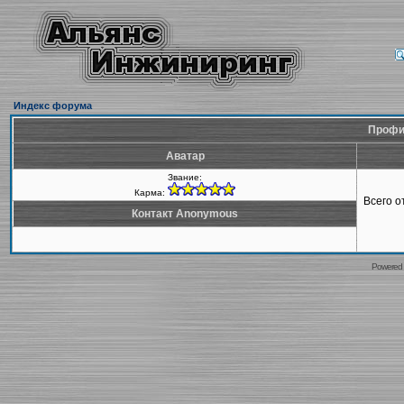
Индекс форума
Профи
Аватар
Звание:
Карма:
Всего 
Контакт Anonymous
Powered