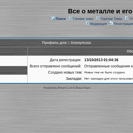
Все о металле и его
Поиск
Свежие темы
Горячие Темы
У
Модерация
Регистрация
Профиль для :: Anonymous
Обо
Дата регистрации:
13/10/2013 01:04:36
Всего отправлено сообщений:
Отправленные сообщения 
Создано новых тем:
Новых тем не было создано
Закладки:
Нет закладок для этого пользова
Powered by
JForum 2.1.9
©
JForum Team