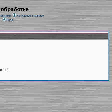
 обработке
частники
На главную страницу
/
Вход
очтой.