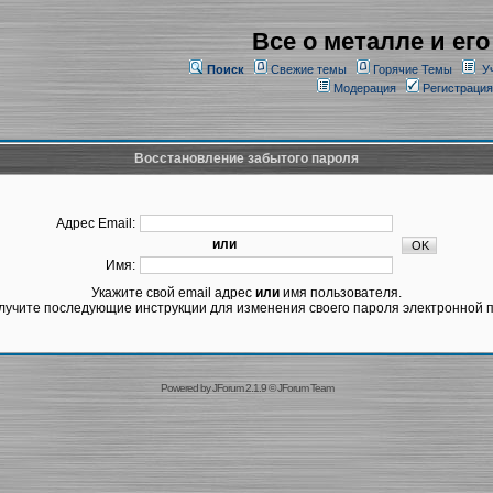
Все о металле и его
Поиск
Свежие темы
Горячие Темы
У
Модерация
Регистрация
Восстановление забытого пароля
Адрес Email:
или
Имя:
Укажите свой email адрес
или
имя пользователя.
лучите последующие инструкции для изменения своего пароля электронной п
Powered by
JForum 2.1.9
©
JForum Team