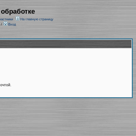
 обработке
частники
На главную страницу
/
Вход
очтой.