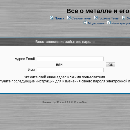
Все о металле и его
Поиск
Свежие темы
Горячие Темы
У
Модерация
Регистрация
Восстановление забытого пароля
Адрес Email:
или
Имя:
Укажите свой email адрес
или
имя пользователя.
лучите последующие инструкции для изменения своего пароля электронной п
Powered by
JForum 2.1.9
©
JForum Team