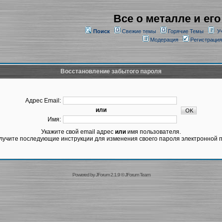
Все о металле и его
Поиск
Свежие темы
Горячие Темы
У
Модерация
Регистрация
Восстановление забытого пароля
Адрес Email:
или
Имя:
Укажите свой email адрес
или
имя пользователя.
лучите последующие инструкции для изменения своего пароля электронной п
Powered by
JForum 2.1.9
©
JForum Team