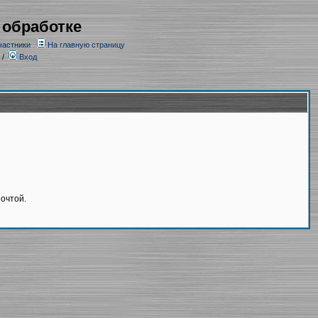
 обработке
частники
На главную страницу
/
Вход
очтой.