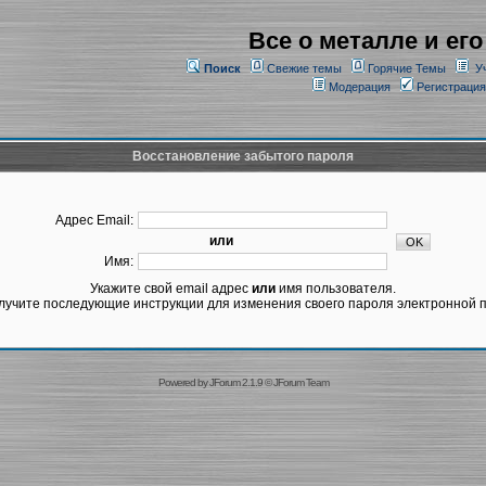
Все о металле и его
Поиск
Свежие темы
Горячие Темы
У
Модерация
Регистрация
Восстановление забытого пароля
Адрес Email:
или
Имя:
Укажите свой email адрес
или
имя пользователя.
лучите последующие инструкции для изменения своего пароля электронной п
Powered by
JForum 2.1.9
©
JForum Team