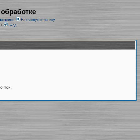
 обработке
частники
На главную страницу
/
Вход
очтой.