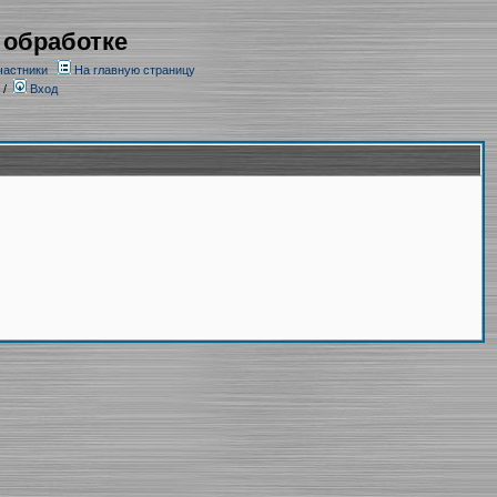
 обработке
частники
На главную страницу
/
Вход