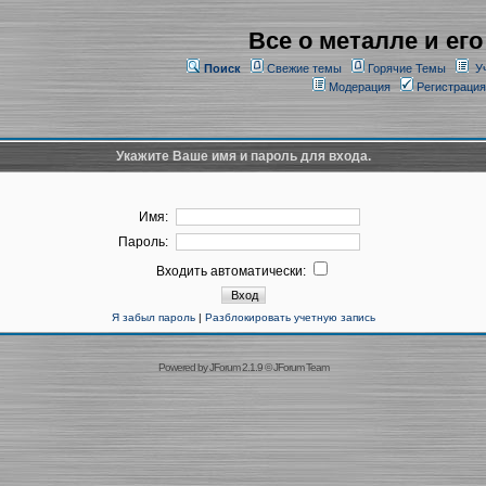
Все о металле и его
Поиск
Свежие темы
Горячие Темы
У
Модерация
Регистрация
Укажите Ваше имя и пароль для входа.
Имя:
Пароль:
Входить автоматически:
Я забыл пароль
|
Разблокировать учетную запись
Powered by
JForum 2.1.9
©
JForum Team