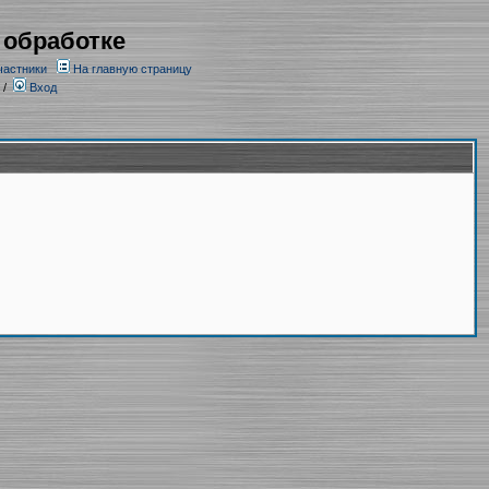
 обработке
частники
На главную страницу
/
Вход