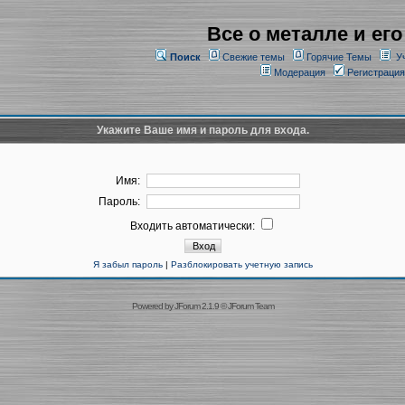
Все о металле и его
Поиск
Свежие темы
Горячие Темы
У
Модерация
Регистрация
Укажите Ваше имя и пароль для входа.
Имя:
Пароль:
Входить автоматически:
Я забыл пароль
|
Разблокировать учетную запись
Powered by
JForum 2.1.9
©
JForum Team