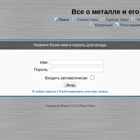
Все о металле и его
Поиск
Свежие темы
Горячие Темы
У
Модерация
Регистрация
Укажите Ваше имя и пароль для входа.
Имя:
Пароль:
Входить автоматически:
Я забыл пароль
|
Разблокировать учетную запись
Powered by
JForum 2.1.9
©
JForum Team