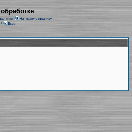
 обработке
частники
На главную страницу
/
Вход