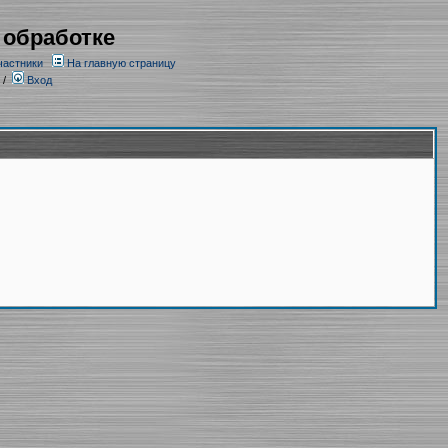
 обработке
частники
На главную страницу
/
Вход