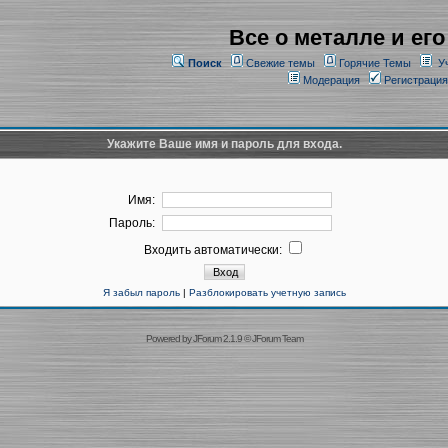
Все о металле и его
Поиск
Свежие темы
Горячие Темы
У
Модерация
Регистрация
Укажите Ваше имя и пароль для входа.
Имя:
Пароль:
Входить автоматически:
Я забыл пароль
|
Разблокировать учетную запись
Powered by
JForum 2.1.9
©
JForum Team