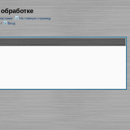
 обработке
частники
На главную страницу
/
Вход