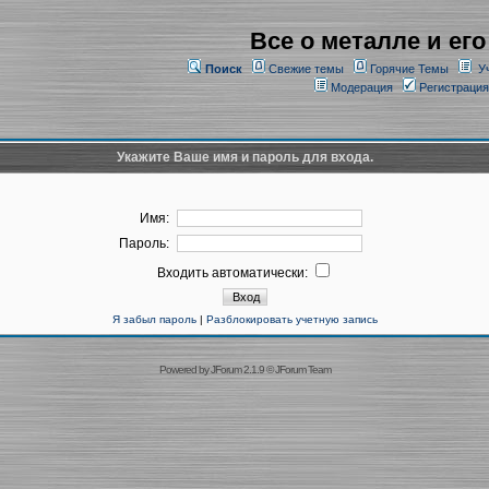
Все о металле и его
Поиск
Свежие темы
Горячие Темы
У
Модерация
Регистрация
Укажите Ваше имя и пароль для входа.
Имя:
Пароль:
Входить автоматически:
Я забыл пароль
|
Разблокировать учетную запись
Powered by
JForum 2.1.9
©
JForum Team