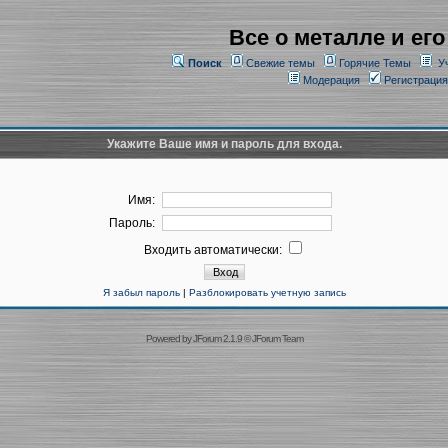
Все о металле и его
Поиск
Свежие темы
Горячие Темы
У
Модерация
Регистрация
Укажите Ваше имя и пароль для входа.
Имя:
Пароль:
Входить автоматически:
Я забыл пароль
|
Разблокировать учетную запись
Powered by
JForum 2.1.9
©
JForum Team