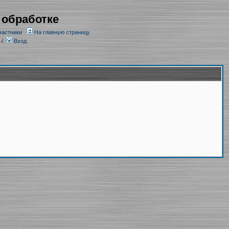
 обработке
частники
На главную страницу
/
Вход