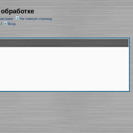
 обработке
частники
На главную страницу
/
Вход