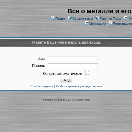
Все о металле и его
Поиск
Свежие темы
Горячие Темы
У
Модерация
Регистрация
Укажите Ваше имя и пароль для входа.
Имя:
Пароль:
Входить автоматически:
Я забыл пароль
|
Разблокировать учетную запись
Powered by
JForum 2.1.9
©
JForum Team