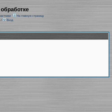
 обработке
частники
На главную страницу
/
Вход