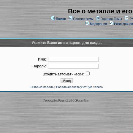
Все о металле и его
Поиск
Свежие темы
Горячие Темы
У
Модерация
Регистрация
Укажите Ваше имя и пароль для входа.
Имя:
Пароль:
Входить автоматически:
Я забыл пароль
|
Разблокировать учетную запись
Powered by
JForum 2.1.9
©
JForum Team