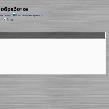
 обработке
частники
На главную страницу
/
Вход