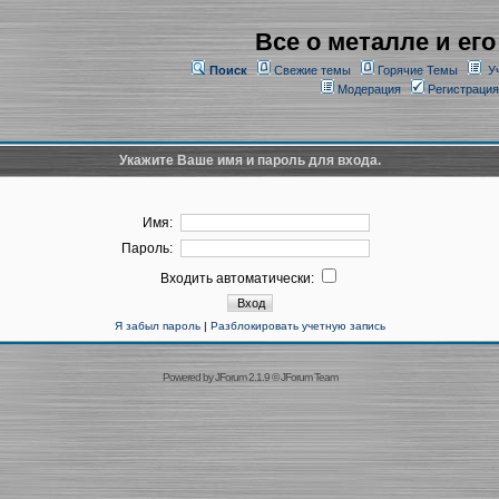
Все о металле и его
Поиск
Свежие темы
Горячие Темы
У
Модерация
Регистрация
Укажите Ваше имя и пароль для входа.
Имя:
Пароль:
Входить автоматически:
Я забыл пароль
|
Разблокировать учетную запись
Powered by
JForum 2.1.9
©
JForum Team