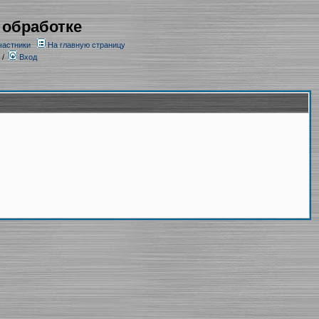
 обработке
частники
На главную страницу
/
Вход