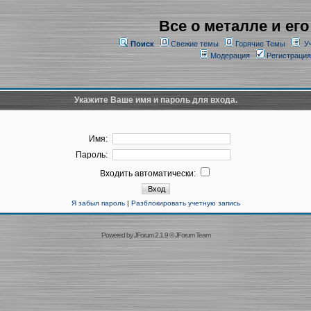
Все о металле и его
Поиск
Свежие темы
Горячие Темы
У
Модерация
Регистрация
Укажите Ваше имя и пароль для входа.
Имя:
Пароль:
Входить автоматически:
Я забыл пароль
|
Разблокировать учетную запись
Powered by
JForum 2.1.9
©
JForum Team