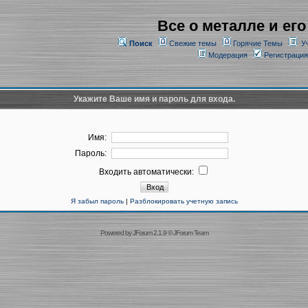
Все о металле и его
Поиск
Свежие темы
Горячие Темы
У
Модерация
Регистрация
Укажите Ваше имя и пароль для входа.
Имя:
Пароль:
Входить автоматически:
Я забыл пароль
|
Разблокировать учетную запись
Powered by
JForum 2.1.9
©
JForum Team