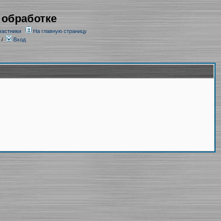
 обработке
частники
На главную страницу
/
Вход