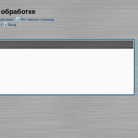
 обработке
частники
На главную страницу
/
Вход