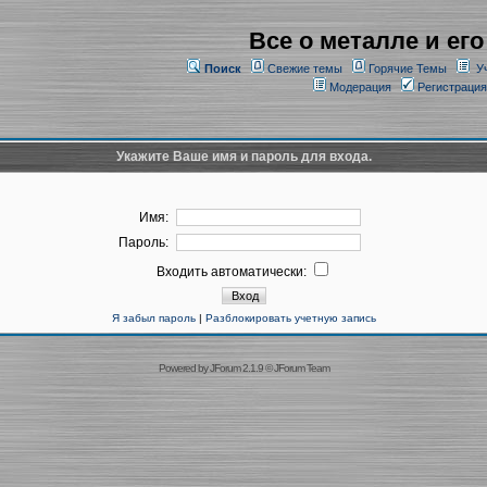
Все о металле и его
Поиск
Свежие темы
Горячие Темы
У
Модерация
Регистрация
Укажите Ваше имя и пароль для входа.
Имя:
Пароль:
Входить автоматически:
Я забыл пароль
|
Разблокировать учетную запись
Powered by
JForum 2.1.9
©
JForum Team