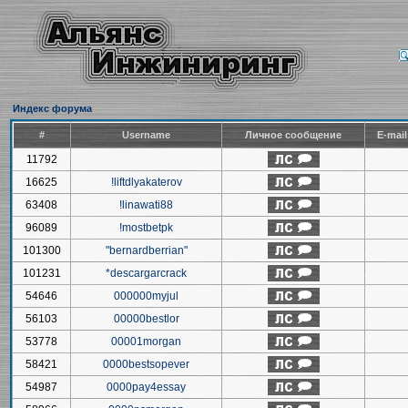
Индекс форума
#
Username
Личное сообщение
E-mai
11792
16625
!liftdlyakaterov
63408
!linawati88
96089
!mostbetpk
101300
"bernardberrian"
101231
*descargarcrack
54646
000000myjul
56103
00000bestlor
53778
00001morgan
58421
0000bestsopever
54987
0000pay4essay