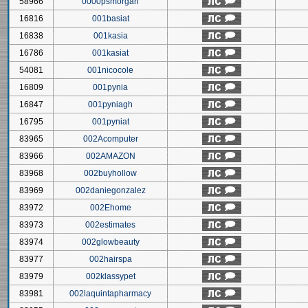
58966
0000psmorgan
16816
001basiat
16838
001kasia
16786
001kasiat
54081
001nicocole
16809
001pynia
16847
001pyniagh
16795
001pyniat
83965
002Acomputer
83966
002AMAZON
83968
002buyhollow
83969
002daniegonzalez
83972
002Ehome
83973
002estimates
83974
002glowbeauty
83977
002hairspa
83979
002klassypet
83981
002laquintapharmacy