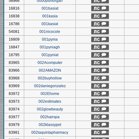
58966
0000psmorgan
16816
001basiat
16838
001kasia
16786
001kasiat
54081
001nicocole
16809
001pynia
16847
001pyniagh
16795
001pyniat
83965
002Acomputer
83966
002AMAZON
83968
002buyhollow
83969
002daniegonzalez
83972
002Ehome
83973
002estimates
83974
002glowbeauty
83977
002hairspa
83979
002klassypet
83981
002laquintapharmacy