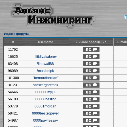
Индекс форума
#
Username
Личное сообщение
E-mai
11792
16625
!liftdlyakaterov
63408
!linawati88
96089
!mostbetpk
101300
"bernardberrian"
101231
*descargarcrack
54646
000000myjul
56103
00000bestlor
53778
00001morgan
58421
0000bestsopever
54987
0000pay4essay