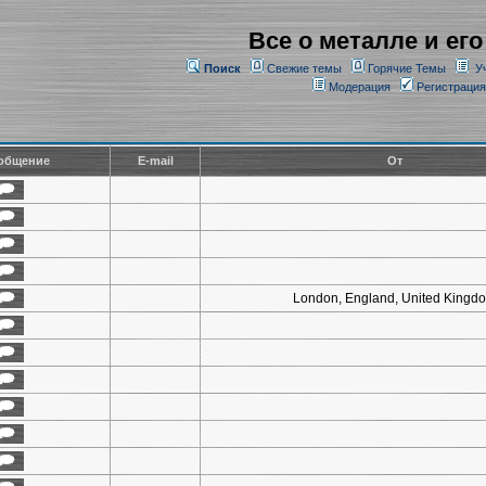
Все о металле и его
Поиск
Свежие темы
Горячие Темы
У
Модерация
Регистрация
общение
E-mail
От
London, England, United Kingd