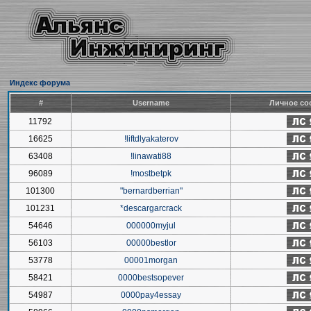
Индекс форума
#
Username
Личное со
11792
16625
!liftdlyakaterov
63408
!linawati88
96089
!mostbetpk
101300
"bernardberrian"
101231
*descargarcrack
54646
000000myjul
56103
00000bestlor
53778
00001morgan
58421
0000bestsopever
54987
0000pay4essay