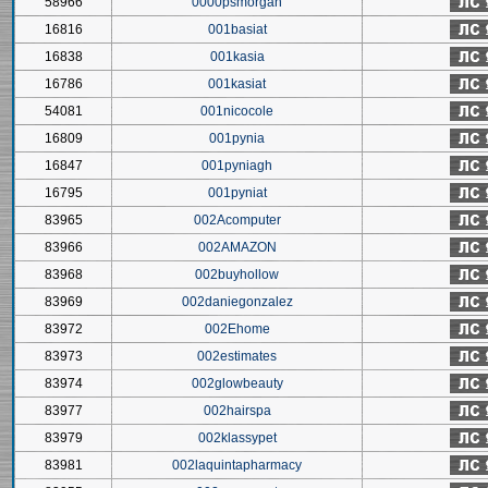
58966
0000psmorgan
16816
001basiat
16838
001kasia
16786
001kasiat
54081
001nicocole
16809
001pynia
16847
001pyniagh
16795
001pyniat
83965
002Acomputer
83966
002AMAZON
83968
002buyhollow
83969
002daniegonzalez
83972
002Ehome
83973
002estimates
83974
002glowbeauty
83977
002hairspa
83979
002klassypet
83981
002laquintapharmacy