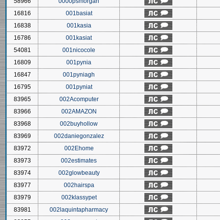
58966
0000psmorgan
16816
001basiat
16838
001kasia
16786
001kasiat
54081
001nicocole
16809
001pynia
16847
001pyniagh
16795
001pyniat
83965
002Acomputer
83966
002AMAZON
83968
002buyhollow
83969
002daniegonzalez
83972
002Ehome
83973
002estimates
83974
002glowbeauty
83977
002hairspa
83979
002klassypet
83981
002laquintapharmacy