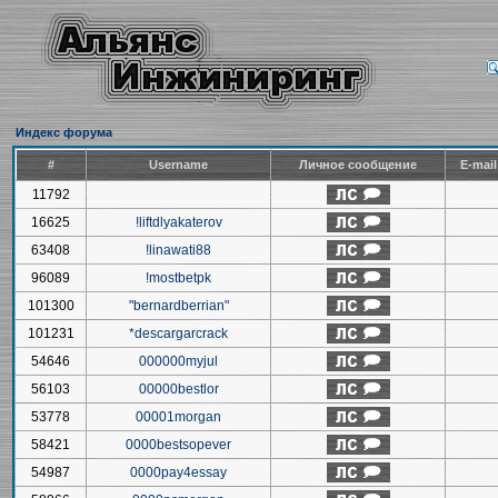
Индекс форума
#
Username
Личное сообщение
E-mai
11792
16625
!liftdlyakaterov
63408
!linawati88
96089
!mostbetpk
101300
"bernardberrian"
101231
*descargarcrack
54646
000000myjul
56103
00000bestlor
53778
00001morgan
58421
0000bestsopever
54987
0000pay4essay