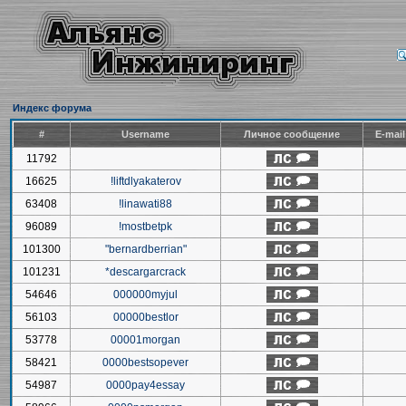
Индекс форума
#
Username
Личное сообщение
E-mai
11792
16625
!liftdlyakaterov
63408
!linawati88
96089
!mostbetpk
101300
"bernardberrian"
101231
*descargarcrack
54646
000000myjul
56103
00000bestlor
53778
00001morgan
58421
0000bestsopever
54987
0000pay4essay