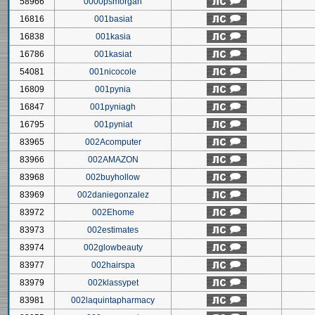
58966
0000psmorgan
16816
001basiat
16838
001kasia
16786
001kasiat
54081
001nicocole
16809
001pynia
16847
001pyniagh
16795
001pyniat
83965
002Acomputer
83966
002AMAZON
83968
002buyhollow
83969
002daniegonzalez
83972
002Ehome
83973
002estimates
83974
002glowbeauty
83977
002hairspa
83979
002klassypet
83981
002laquintapharmacy