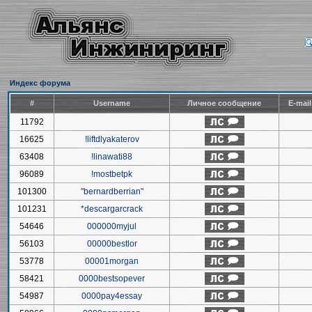
Индекс форума
#
Username
Личное сообщение
E-mai
11792
16625
!liftdlyakaterov
63408
!linawati88
96089
!mostbetpk
101300
"bernardberrian"
101231
*descargarcrack
54646
000000myjul
56103
00000bestlor
53778
00001morgan
58421
0000bestsopever
54987
0000pay4essay