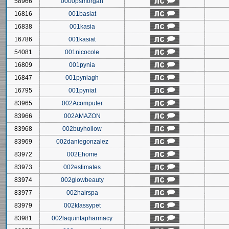
58966
0000psmorgan
16816
001basiat
16838
001kasia
16786
001kasiat
54081
001nicocole
16809
001pynia
16847
001pyniagh
16795
001pyniat
83965
002Acomputer
83966
002AMAZON
83968
002buyhollow
83969
002daniegonzalez
83972
002Ehome
83973
002estimates
83974
002glowbeauty
83977
002hairspa
83979
002klassypet
83981
002laquintapharmacy