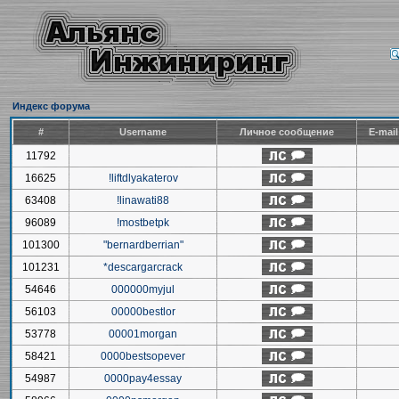
Индекс форума
#
Username
Личное сообщение
E-mai
11792
16625
!liftdlyakaterov
63408
!linawati88
96089
!mostbetpk
101300
"bernardberrian"
101231
*descargarcrack
54646
000000myjul
56103
00000bestlor
53778
00001morgan
58421
0000bestsopever
54987
0000pay4essay