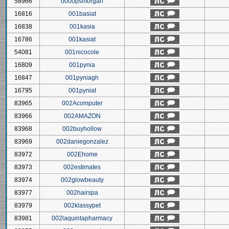
58966
0000psmorgan
16816
001basiat
16838
001kasia
16786
001kasiat
54081
001nicocole
16809
001pynia
16847
001pyniagh
16795
001pyniat
83965
002Acomputer
83966
002AMAZON
83968
002buyhollow
83969
002daniegonzalez
83972
002Ehome
83973
002estimates
83974
002glowbeauty
83977
002hairspa
83979
002klassypet
83981
002laquintapharmacy