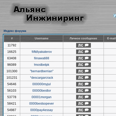
Индекс форума
#
Username
Личное сообщение
E-mai
11792
16625
!liftdlyakaterov
63408
!linawati88
96089
!mostbetpk
101300
"bernardberrian"
101231
*descargarcrack
54646
000000myjul
56103
00000bestlor
53778
00001morgan
58421
0000bestsopever
54987
0000pay4essay