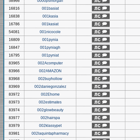
58966
0000psmorgan
16816
001basiat
16838
001kasia
16786
001kasiat
54081
001nicocole
16809
001pynia
16847
001pyniagh
16795
001pyniat
83965
002Acomputer
83966
002AMAZON
83968
002buyhollow
83969
002daniegonzalez
83972
002Ehome
83973
002estimates
83974
002glowbeauty
83977
002hairspa
83979
002klassypet
83981
002laquintapharmacy