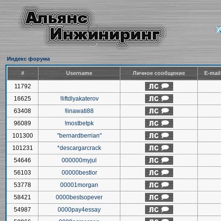
Индекс форума
#
Username
Личное сообщение
E-mai
11792
16625
!liftdlyakaterov
63408
!linawati88
96089
!mostbetpk
101300
"bernardberrian"
101231
*descargarcrack
54646
000000myjul
56103
00000bestlor
53778
00001morgan
58421
0000bestsopever
54987
0000pay4essay