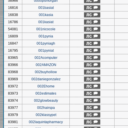
58966
0000psmorgan
16816
001basiat
16838
001kasia
16786
001kasiat
54081
001nicocole
16809
001pynia
16847
001pyniagh
16795
001pyniat
83965
002Acomputer
83966
002AMAZON
83968
002buyhollow
83969
002daniegonzalez
83972
002Ehome
83973
002estimates
83974
002glowbeauty
83977
002hairspa
83979
002klassypet
83981
002laquintapharmacy