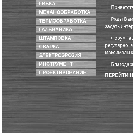
ГИБКА
Приветст
МЕХАНООБРАБОТКА
Рады Вам
ТЕРМООБРАБОТКА
задать инте
ГАЛЬВАНИКА
Форум ещ
ШТАМПОВКА
регулярно 
СВАРКА
максимально
ЭЛЕКТРОЭРОЗИЯ
ИНСТРУМЕНТ
Благодар
ПРОЕКТИРОВАНИЕ
ПЕРЕЙТИ 