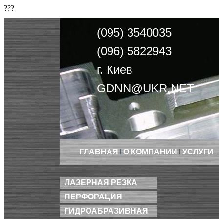
???
(095) 3540035
(096) 5822943
г. Киев
GDNN@UKR.NET
ГЛАВНАЯ
О КОМПАНИИ
УСЛУГИ
ЛАЗЕРНАЯ РЕЗКА
ПЕРФОРАЦИЯ
ГИДРОАБРАЗИВНАЯ