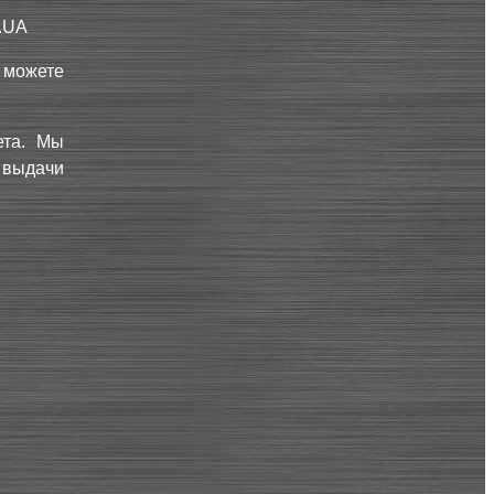
.UA
ы можете
ета. Мы
 выдачи