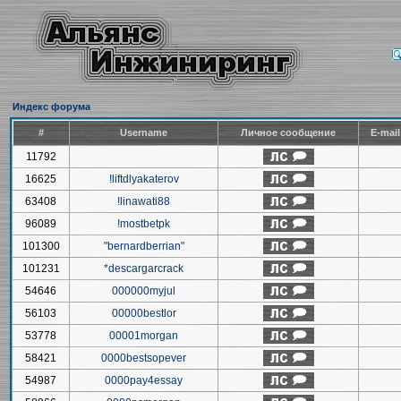
Индекс форума
#
Username
Личное сообщение
E-mai
11792
16625
!liftdlyakaterov
63408
!linawati88
96089
!mostbetpk
101300
"bernardberrian"
101231
*descargarcrack
54646
000000myjul
56103
00000bestlor
53778
00001morgan
58421
0000bestsopever
54987
0000pay4essay