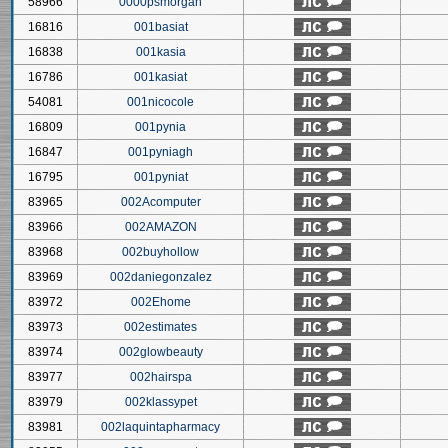
58966
0000psmorgan
16816
001basiat
16838
001kasia
16786
001kasiat
54081
001nicocole
16809
001pynia
16847
001pyniagh
16795
001pyniat
83965
002Acomputer
83966
002AMAZON
83968
002buyhollow
83969
002daniegonzalez
83972
002Ehome
83973
002estimates
83974
002glowbeauty
83977
002hairspa
83979
002klassypet
83981
002laquintapharmacy