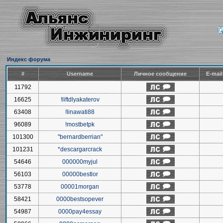
Индекс форума
#
Username
Личное сообщение
E-mai
11792
16625
!liftdlyakaterov
63408
!linawati88
96089
!mostbetpk
101300
"bernardberrian"
101231
*descargarcrack
54646
000000myjul
56103
00000bestlor
53778
00001morgan
58421
0000bestsopever
54987
0000pay4essay