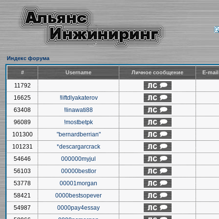
Индекс форума
#
Username
Личное сообщение
E-mai
11792
16625
!liftdlyakaterov
63408
!linawati88
96089
!mostbetpk
101300
"bernardberrian"
101231
*descargarcrack
54646
000000myjul
56103
00000bestlor
53778
00001morgan
58421
0000bestsopever
54987
0000pay4essay