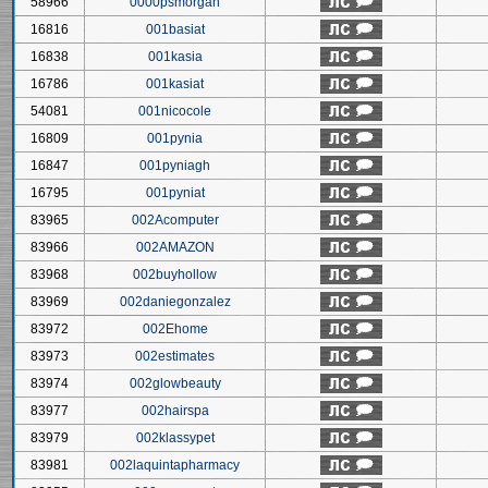
58966
0000psmorgan
16816
001basiat
16838
001kasia
16786
001kasiat
54081
001nicocole
16809
001pynia
16847
001pyniagh
16795
001pyniat
83965
002Acomputer
83966
002AMAZON
83968
002buyhollow
83969
002daniegonzalez
83972
002Ehome
83973
002estimates
83974
002glowbeauty
83977
002hairspa
83979
002klassypet
83981
002laquintapharmacy