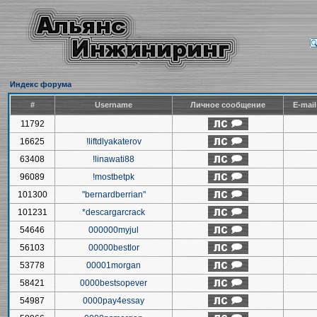
Индекс форума
#
Username
Личное сообщение
E-mai
11792
16625
!liftdlyakaterov
63408
!linawati88
96089
!mostbetpk
101300
"bernardberrian"
101231
*descargarcrack
54646
000000myjul
56103
00000bestlor
53778
00001morgan
58421
0000bestsopever
54987
0000pay4essay