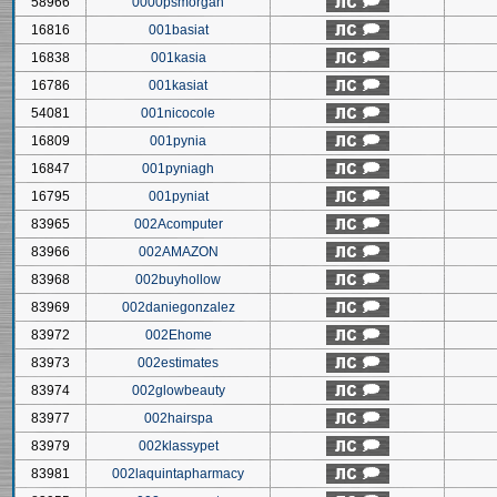
58966
0000psmorgan
16816
001basiat
16838
001kasia
16786
001kasiat
54081
001nicocole
16809
001pynia
16847
001pyniagh
16795
001pyniat
83965
002Acomputer
83966
002AMAZON
83968
002buyhollow
83969
002daniegonzalez
83972
002Ehome
83973
002estimates
83974
002glowbeauty
83977
002hairspa
83979
002klassypet
83981
002laquintapharmacy