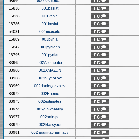
58966
0000psmorgan
16816
001basiat
16838
001kasia
16786
001kasiat
54081
001nicocole
16809
001pynia
16847
001pyniagh
16795
001pyniat
83965
002Acomputer
83966
002AMAZON
83968
002buyhollow
83969
002daniegonzalez
83972
002Ehome
83973
002estimates
83974
002glowbeauty
83977
002hairspa
83979
002klassypet
83981
002laquintapharmacy