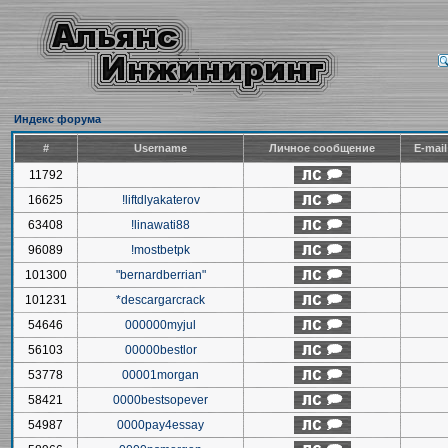
Индекс форума
#
Username
Личное сообщение
E-mai
11792
16625
!liftdlyakaterov
63408
!linawati88
96089
!mostbetpk
101300
"bernardberrian"
101231
*descargarcrack
54646
000000myjul
56103
00000bestlor
53778
00001morgan
58421
0000bestsopever
54987
0000pay4essay