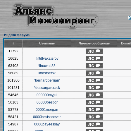
Индекс форума
#
Username
Личное сообщение
E-mai
11792
16625
!liftdlyakaterov
63408
!linawati88
96089
!mostbetpk
101300
"bernardberrian"
101231
*descargarcrack
54646
000000myjul
56103
00000bestlor
53778
00001morgan
58421
0000bestsopever
54987
0000pay4essay