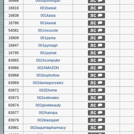
58966
0000psmorgan
16816
001basiat
16838
001kasia
16786
001kasiat
54081
001nicocole
16809
001pynia
16847
001pyniagh
16795
001pyniat
83965
002Acomputer
83966
002AMAZON
83968
002buyhollow
83969
002daniegonzalez
83972
002Ehome
83973
002estimates
83974
002glowbeauty
83977
002hairspa
83979
002klassypet
83981
002laquintapharmacy