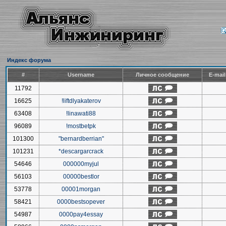
Индекс форума
#
Username
Личное сообщение
E-mai
11792
16625
!liftdlyakaterov
63408
!linawati88
96089
!mostbetpk
101300
"bernardberrian"
101231
*descargarcrack
54646
000000myjul
56103
00000bestlor
53778
00001morgan
58421
0000bestsopever
54987
0000pay4essay