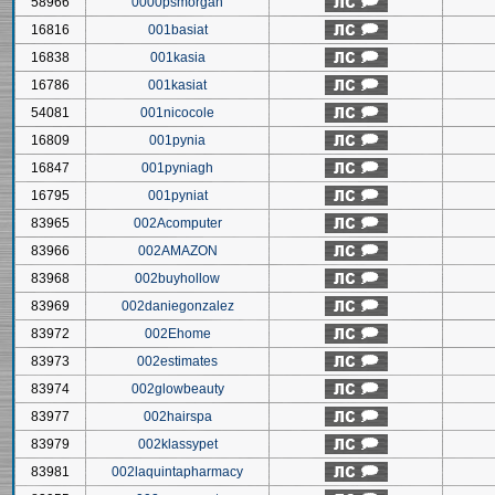
58966
0000psmorgan
16816
001basiat
16838
001kasia
16786
001kasiat
54081
001nicocole
16809
001pynia
16847
001pyniagh
16795
001pyniat
83965
002Acomputer
83966
002AMAZON
83968
002buyhollow
83969
002daniegonzalez
83972
002Ehome
83973
002estimates
83974
002glowbeauty
83977
002hairspa
83979
002klassypet
83981
002laquintapharmacy