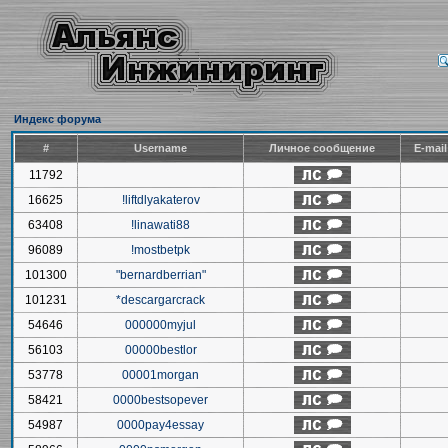
Индекс форума
#
Username
Личное сообщение
E-mai
11792
16625
!liftdlyakaterov
63408
!linawati88
96089
!mostbetpk
101300
"bernardberrian"
101231
*descargarcrack
54646
000000myjul
56103
00000bestlor
53778
00001morgan
58421
0000bestsopever
54987
0000pay4essay