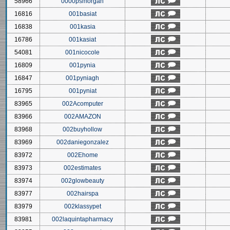
58966
0000psmorgan
16816
001basiat
16838
001kasia
16786
001kasiat
54081
001nicocole
16809
001pynia
16847
001pyniagh
16795
001pyniat
83965
002Acomputer
83966
002AMAZON
83968
002buyhollow
83969
002daniegonzalez
83972
002Ehome
83973
002estimates
83974
002glowbeauty
83977
002hairspa
83979
002klassypet
83981
002laquintapharmacy