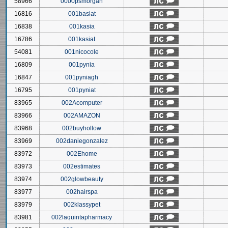
58966
0000psmorgan
16816
001basiat
16838
001kasia
16786
001kasiat
54081
001nicocole
16809
001pynia
16847
001pyniagh
16795
001pyniat
83965
002Acomputer
83966
002AMAZON
83968
002buyhollow
83969
002daniegonzalez
83972
002Ehome
83973
002estimates
83974
002glowbeauty
83977
002hairspa
83979
002klassypet
83981
002laquintapharmacy