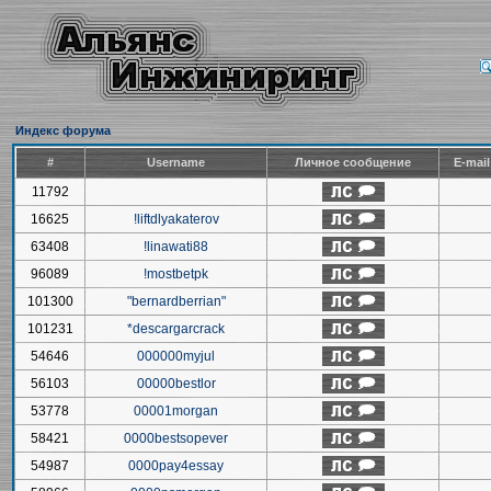
Индекс форума
#
Username
Личное сообщение
E-mai
11792
16625
!liftdlyakaterov
63408
!linawati88
96089
!mostbetpk
101300
"bernardberrian"
101231
*descargarcrack
54646
000000myjul
56103
00000bestlor
53778
00001morgan
58421
0000bestsopever
54987
0000pay4essay