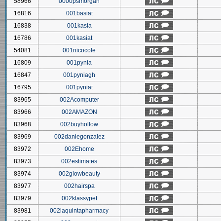
58966
0000psmorgan
16816
001basiat
16838
001kasia
16786
001kasiat
54081
001nicocole
16809
001pynia
16847
001pyniagh
16795
001pyniat
83965
002Acomputer
83966
002AMAZON
83968
002buyhollow
83969
002daniegonzalez
83972
002Ehome
83973
002estimates
83974
002glowbeauty
83977
002hairspa
83979
002klassypet
83981
002laquintapharmacy