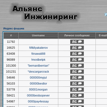
Индекс форума
#
Username
Личное сообщение
E-mai
11792
16625
!liftdlyakaterov
63408
!linawati88
96089
!mostbetpk
101300
"bernardberrian"
101231
*descargarcrack
54646
000000myjul
56103
00000bestlor
53778
00001morgan
58421
0000bestsopever
54987
0000pay4essay