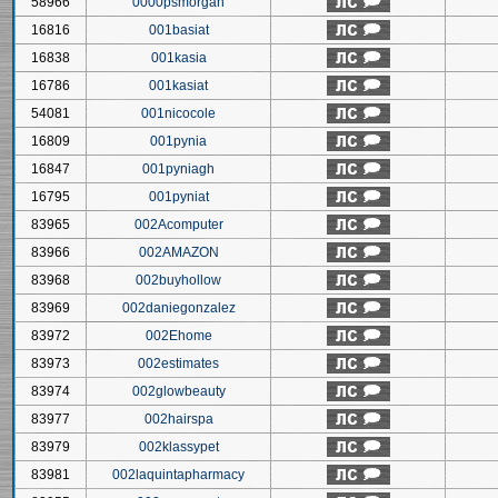
58966
0000psmorgan
16816
001basiat
16838
001kasia
16786
001kasiat
54081
001nicocole
16809
001pynia
16847
001pyniagh
16795
001pyniat
83965
002Acomputer
83966
002AMAZON
83968
002buyhollow
83969
002daniegonzalez
83972
002Ehome
83973
002estimates
83974
002glowbeauty
83977
002hairspa
83979
002klassypet
83981
002laquintapharmacy