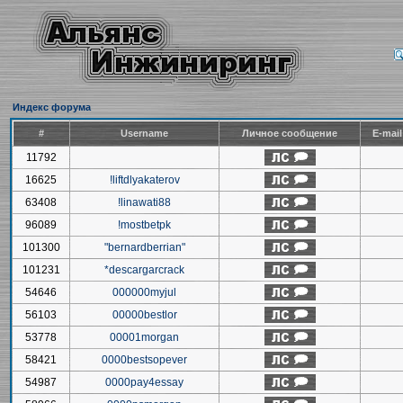
Индекс форума
#
Username
Личное сообщение
E-mai
11792
16625
!liftdlyakaterov
63408
!linawati88
96089
!mostbetpk
101300
"bernardberrian"
101231
*descargarcrack
54646
000000myjul
56103
00000bestlor
53778
00001morgan
58421
0000bestsopever
54987
0000pay4essay