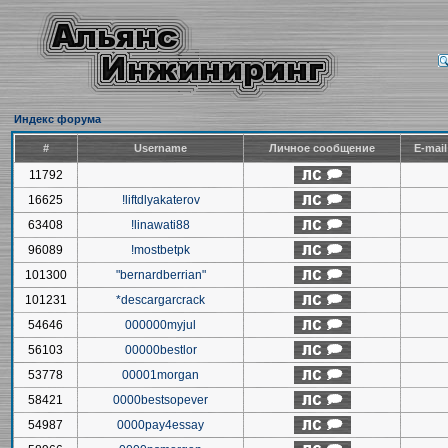
Индекс форума
#
Username
Личное сообщение
E-mai
11792
16625
!liftdlyakaterov
63408
!linawati88
96089
!mostbetpk
101300
"bernardberrian"
101231
*descargarcrack
54646
000000myjul
56103
00000bestlor
53778
00001morgan
58421
0000bestsopever
54987
0000pay4essay