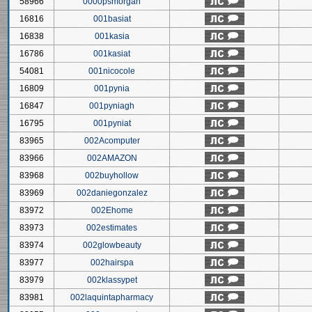
58966
0000psmorgan
16816
001basiat
16838
001kasia
16786
001kasiat
54081
001nicocole
16809
001pynia
16847
001pyniagh
16795
001pyniat
83965
002Acomputer
83966
002AMAZON
83968
002buyhollow
83969
002daniegonzalez
83972
002Ehome
83973
002estimates
83974
002glowbeauty
83977
002hairspa
83979
002klassypet
83981
002laquintapharmacy