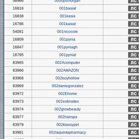
58966
0000psmorgan
16816
001basiat
16838
001kasia
16786
001kasiat
54081
001nicocole
16809
001pynia
16847
001pyniagh
16795
001pyniat
83965
002Acomputer
83966
002AMAZON
83968
002buyhollow
83969
002daniegonzalez
83972
002Ehome
83973
002estimates
83974
002glowbeauty
83977
002hairspa
83979
002klassypet
83981
002laquintapharmacy