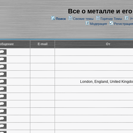
Все о металле и его
Поиск
Свежие темы
Горячие Темы
У
Модерация
Регистрация
общение
E-mail
От
London, England, United Kingd