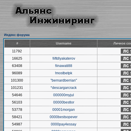
Индекс форума
#
Username
Личное со
11792
16625
!liftdlyakaterov
63408
!linawati88
96089
!mostbetpk
101300
"bernardberrian"
101231
*descargarcrack
54646
000000myjul
56103
00000bestlor
53778
00001morgan
58421
0000bestsopever
54987
0000pay4essay