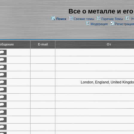
Все о металле и его
Поиск
Свежие темы
Горячие Темы
У
Модерация
Регистрация
общение
E-mail
От
London, England, United Kingd