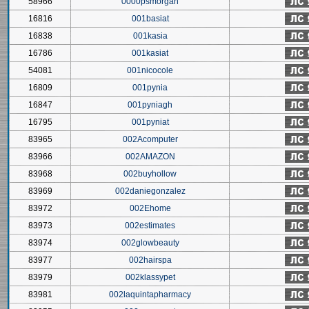
58966
0000psmorgan
16816
001basiat
16838
001kasia
16786
001kasiat
54081
001nicocole
16809
001pynia
16847
001pyniagh
16795
001pyniat
83965
002Acomputer
83966
002AMAZON
83968
002buyhollow
83969
002daniegonzalez
83972
002Ehome
83973
002estimates
83974
002glowbeauty
83977
002hairspa
83979
002klassypet
83981
002laquintapharmacy