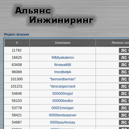
Индекс форума
#
Username
Личное со
11792
16625
!liftdlyakaterov
63408
!linawati88
96089
!mostbetpk
101300
"bernardberrian"
101231
*descargarcrack
54646
000000myjul
56103
00000bestlor
53778
00001morgan
58421
0000bestsopever
54987
0000pay4essay