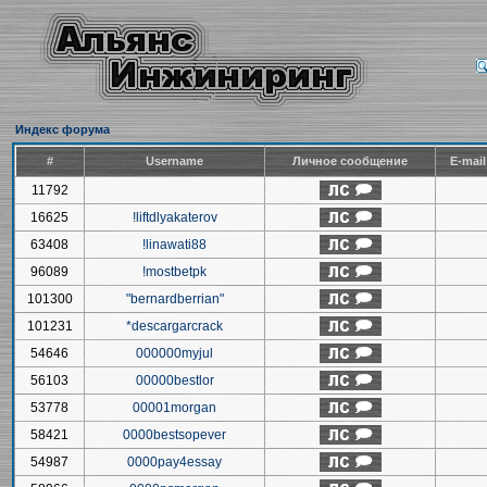
Индекс форума
#
Username
Личное сообщение
E-mai
11792
16625
!liftdlyakaterov
63408
!linawati88
96089
!mostbetpk
101300
"bernardberrian"
101231
*descargarcrack
54646
000000myjul
56103
00000bestlor
53778
00001morgan
58421
0000bestsopever
54987
0000pay4essay