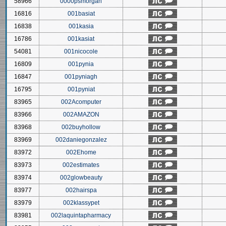
58966
0000psmorgan
16816
001basiat
16838
001kasia
16786
001kasiat
54081
001nicocole
16809
001pynia
16847
001pyniagh
16795
001pyniat
83965
002Acomputer
83966
002AMAZON
83968
002buyhollow
83969
002daniegonzalez
83972
002Ehome
83973
002estimates
83974
002glowbeauty
83977
002hairspa
83979
002klassypet
83981
002laquintapharmacy