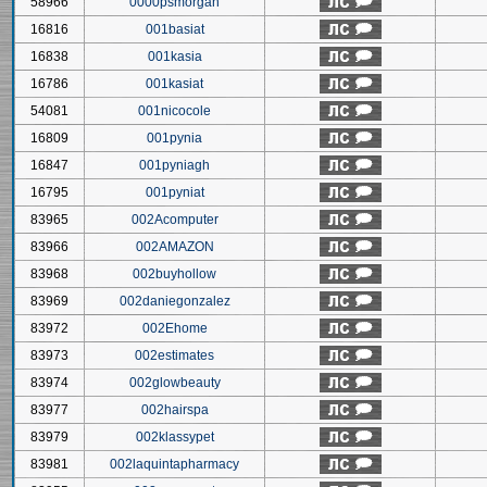
58966
0000psmorgan
16816
001basiat
16838
001kasia
16786
001kasiat
54081
001nicocole
16809
001pynia
16847
001pyniagh
16795
001pyniat
83965
002Acomputer
83966
002AMAZON
83968
002buyhollow
83969
002daniegonzalez
83972
002Ehome
83973
002estimates
83974
002glowbeauty
83977
002hairspa
83979
002klassypet
83981
002laquintapharmacy