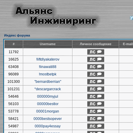
Индекс форума
#
Username
Личное сообщение
E-mai
11792
16625
!liftdlyakaterov
63408
!linawati88
96089
!mostbetpk
101300
"bernardberrian"
101231
*descargarcrack
54646
000000myjul
56103
00000bestlor
53778
00001morgan
58421
0000bestsopever
54987
0000pay4essay