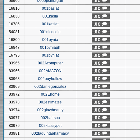
58966
0000psmorgan
16816
001basiat
16838
001kasia
16786
001kasiat
54081
001nicocole
16809
001pynia
16847
001pyniagh
16795
001pyniat
83965
002Acomputer
83966
002AMAZON
83968
002buyhollow
83969
002daniegonzalez
83972
002Ehome
83973
002estimates
83974
002glowbeauty
83977
002hairspa
83979
002klassypet
83981
002laquintapharmacy