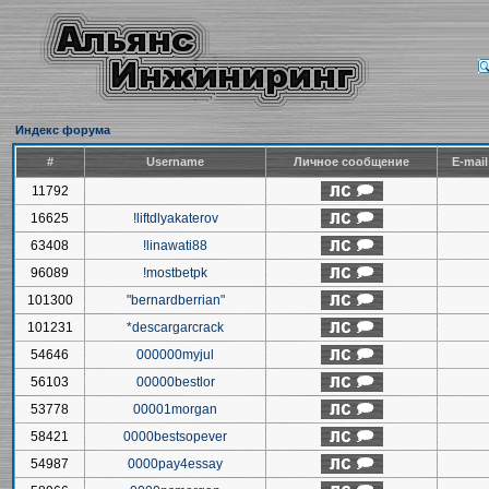
Индекс форума
#
Username
Личное сообщение
E-mai
11792
16625
!liftdlyakaterov
63408
!linawati88
96089
!mostbetpk
101300
"bernardberrian"
101231
*descargarcrack
54646
000000myjul
56103
00000bestlor
53778
00001morgan
58421
0000bestsopever
54987
0000pay4essay