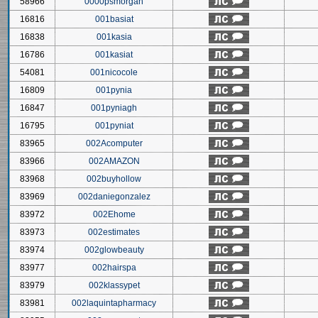
58966
0000psmorgan
16816
001basiat
16838
001kasia
16786
001kasiat
54081
001nicocole
16809
001pynia
16847
001pyniagh
16795
001pyniat
83965
002Acomputer
83966
002AMAZON
83968
002buyhollow
83969
002daniegonzalez
83972
002Ehome
83973
002estimates
83974
002glowbeauty
83977
002hairspa
83979
002klassypet
83981
002laquintapharmacy