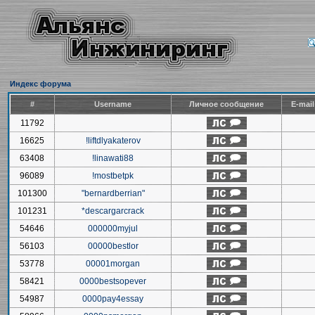
Индекс форума
#
Username
Личное сообщение
E-mai
11792
16625
!liftdlyakaterov
63408
!linawati88
96089
!mostbetpk
101300
"bernardberrian"
101231
*descargarcrack
54646
000000myjul
56103
00000bestlor
53778
00001morgan
58421
0000bestsopever
54987
0000pay4essay