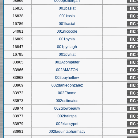
58966
0000psmorgan
16816
001basiat
16838
001kasia
16786
001kasiat
54081
001nicocole
16809
001pynia
16847
001pyniagh
16795
001pyniat
83965
002Acomputer
83966
002AMAZON
83968
002buyhollow
83969
002daniegonzalez
83972
002Ehome
83973
002estimates
83974
002glowbeauty
83977
002hairspa
83979
002klassypet
83981
002laquintapharmacy