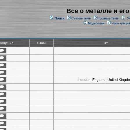
Все о металле и его
Поиск
Свежие темы
Горячие Темы
У
Модерация
Регистрация
общение
E-mail
От
London, England, United Kingd