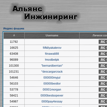
Индекс форума
#
Username
Личное со
11792
16625
!liftdlyakaterov
63408
!linawati88
96089
!mostbetpk
101300
"bernardberrian"
101231
*descargarcrack
54646
000000myjul
56103
00000bestlor
53778
00001morgan
58421
0000bestsopever
54987
0000pay4essay